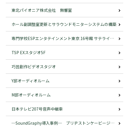
東北パイオニア株式会社 無響室
ホール副調整室更新とサラウンドモニターシステムの構築
専門学校ESPエンタテインメント東京 16号館 サテライトスタジオ
TSP EXスタジオ5F
巧芸創作ビデオスタジオ
Y邸オーディオルーム
M邸オーディオルーム
日本テレビ207号音声中継車
─SoundGraphy導入事例─ ブリヂストンケービージー株式会社