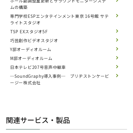
ホール副調整室更新とサラウンドモニターシステ
ムの構築
専門学校ESPエンタテインメント東京 16号館 サテ
ライトスタジオ
TSP EXスタジオ5F
巧芸創作ビデオスタジオ
Y邸オーディオルーム
M邸オーディオルーム
日本テレビ207号音声中継車
─SoundGraphy導入事例─ ブリヂストンケービ
ージー株式会社
関連サービス・製品