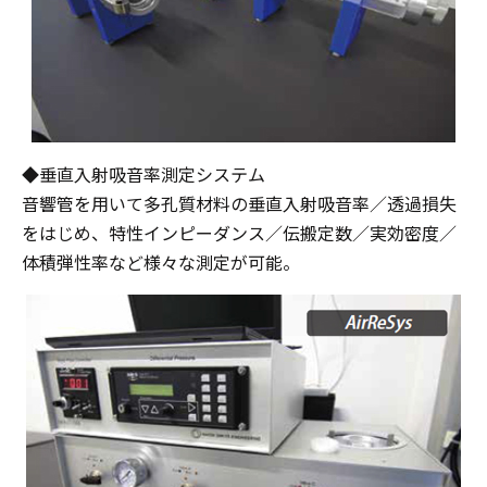
◆垂直入射吸音率測定システム
音響管を用いて多孔質材料の垂直入射吸音率／透過損失
をはじめ、特性インピーダンス／伝搬定数／実効密度／
体積弾性率など様々な測定が可能。