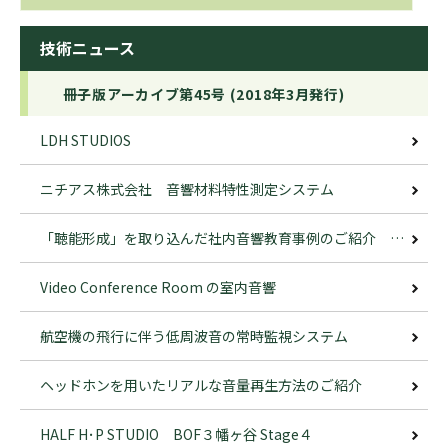
技術ニュース
冊子版アーカイブ第45号 (2018年3月発行)
LDH STUDIOS
ニチアス株式会社 音響材料特性測定システム
「聴能形成」を取り込んだ社内音響教育事例のご紹介 ─「 真耳システム」の活用─
Video Conference Room の室内音響
航空機の飛行に伴う低周波音の常時監視システム
ヘッドホンを用いたリアルな音量再生方法のご紹介
HALF H･P STUDIO BOF３幡ヶ谷 Stage４