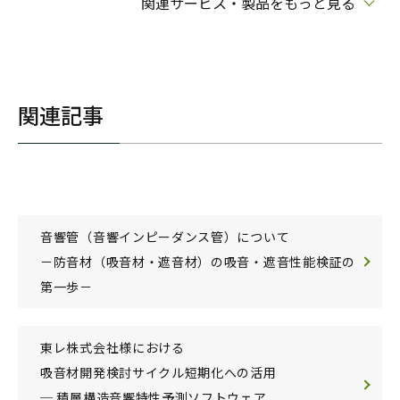
関連サービス・製品をもっと見る
関連記事
音響管（音響インピーダンス管）について
－防音材（吸音材・遮音材）の吸音・遮音性能検証の
第一歩－
東レ株式会社様における
吸音材開発検討サイクル短期化への活用
─ 積層構造音響特性予測ソフトウェア