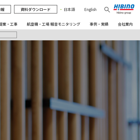
情報
資料ダウンロード
日本語
English
提案・工事
航空機・工場 騒音モニタリング
事例・実績
会社案内