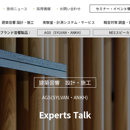
技術ニュース
採用情報
お問い合わせ
セミナー・イベント
建築音響 設計・施工
実験室・計測システム・サービス
騒音対策 調査・
ブランド音響製品：
AGS（SYLVAN・ANKH）
NESスピーカ
建築音響 設計・施工
AGS(SYLVAN・ANKH)
Experts Talk