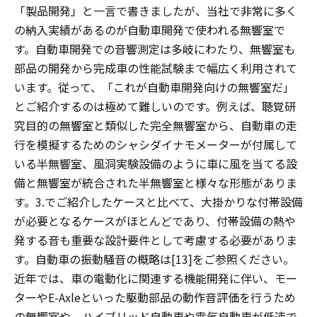
「製品開発」と一言で書きましたが、当社で非常に多く
の納入実績があるのが自動車開発で使われる無響室で
す。自動車開発での音響測定は多岐にわたり、無響室も
部品の開発から完成車の性能試験まで幅広く利用されて
います。従って、「これが自動車開発向けの無響室だ」
とご紹介するのは極めて難しいのです。例えば、聴覚研
究目的の無響室と類似した完全無響室から、自動車の走
行を模擬するためのシャシダイナモメーターが付属して
いる半無響室、風洞実験設備のように車に風を当てる設
備と無響室が統合された半無響室と様々な形態がありま
す。3.でご紹介したケースと比べて、大掛かりな付帯設備
が必要となるケースがほとんどであり、付帯設備の熱や
発する音も重要な設計要件として考慮する必要がありま
す。自動車の振動騒音の概略は[13]をご参照ください。
近年では、車の電動化に関連する機能開発に伴い、モー
ターやE-Axleといった駆動部品の動作音評価を行うため
の無響室や、ハイブリッド自動車や電気自動車が低速で