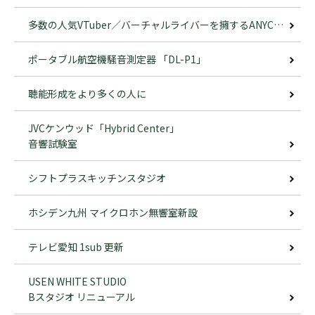
多数の人気VTuber／バーチャルライバーを擁するANYCOLORの新たな制作拠点
ポータブル航空機騒音測定器 「DL-P1」
聴能形成をより多くの人に
JVCケンウッド「Hybrid Center」
音響試験室
シフトプラスキッチンスタジオ
ホシデン九州 マイクロホン無響室新設
テレビ愛知 1sub 更新
USEN WHITE STUDIO
Bスタジオ リニューアル