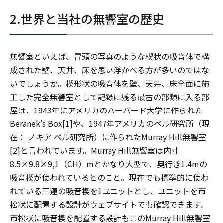
2.世界と当社の無響室の歴史
無響室といえば、冒頭の写真のような楔状の吸音体で構
成された壁、天井、床を思い浮かべる方が多いのではな
いでしょうか。楔形状の吸音体を壁、天井、床全面に施
工した完全無響室として記録に残る最古の部類に入る部
屋は、1943年にアメリカのハーバード大学に作られた
Beranek's Box[1]や、1947年アメリカのベル研究所（現
在： ノキア ベル研究所）に作られたMurray Hill無響室
[2]と言われています。Murray Hill無響室は内寸
8.5×9.8×9,1（CH）mとかなり大型で、奥行き1.4mの
吸音楔が使われているとのこと。現在でも標準的に使わ
れている三連の吸音楔を1ユニットとし、ユニットを市
松状に配置する設計がウェブサイトでも確認できます。
市松状に吸音楔を配置する設計もこのMurray Hill無響室