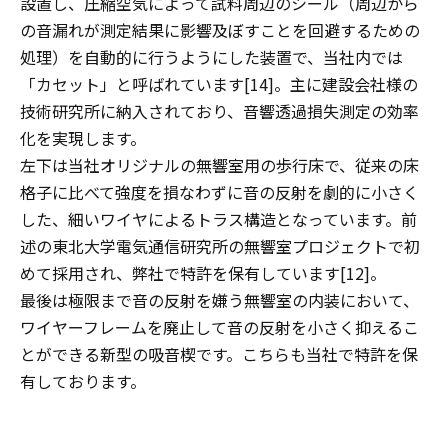
設置し、圧縮空気によって試料周辺のシール（周辺から
の音漏れが測定結果に影響及ぼすことを回避するための
処理）を自動的に行うようにした装置で、当社内では
「カセット」と呼ばれています[14]。主に建設会社様の
技術研究所に納入されており、音響透過損失測定の効率
化を実現します。
左下は当社オリジナルの無響室用の歩行床で、従来の床
格子に比べて強度を損なわずに音の反射を劇的に小さく
した、細いワイヤによるトラス構造となっています。前
述の東北大学電気通信研究所の無響室プロジェクトで初
めて採用され、弊社で特許を保有しています[12]。
最後は極限まで音の反射を嫌う無響室の内装において、
ワイヤーフレームを廃止して音の反射を小さく抑えるこ
とができる新型の吸音楔です。こちらも当社で特許を保
有しております。