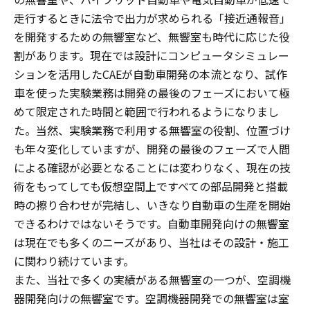
走行するときに法令で出力が求められる「接近通報音」
を開発するための無響室など、無響室も時代に応じた役
割があります。現在では設計にコンピュータシミュレー
ションを活用したCAEが自動車開発の本流となり、試作
車を使った実験業務は開発の最後のフェーズにおいて極
めて限定された時間と範囲で行われるようになりまし
た。当然、実験業務で利用する無響室の役割、位置づけ
も年々変化していますが、開発の最後のフェーズで人間
による確認が必要となることには変わりなく、現在の技
術をもってしても仮想空間上ですべての部品開発と搭載
時の擦り合わせが完結し、いきなり自動車の生産を開始
できるわけではないそうです。自動車開発向けの無響室
は現在でも多くのニーズがあり、当社はその設計・施工
に関わり続けています。
また、当社で多くの実績がある無響室の一つが、空調機
器開発向けの無響室です。空調機器開発での無響室は室