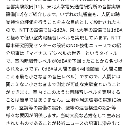
音響実験設備[11]、東北大学電気通信研究所の音響実験
設備[12]をご紹介します。いずれの無響室も、人間の聴
覚特性の評価を行うことを主な目的として設計されたも
ので、NTTの設備では-2dBA、東北大学の設備では1dBA
と極めて低い室内暗騒音レベルを実現しています。NTT
厚木研究開発センターの設備のNOE技術ニュースでの紹
介記事は「マイナス デシベルの世界」というタイトル
で、室内暗騒音レベルが0dBAを下回ったことから名づけ
られたようです。0dBAは人間の最小可聴閾値（人間に聞
こえる最も小さな音の音圧レベル）ですので、人間には
聞こえない小さな音まで測定が可能な実験室ということ
ができます。室内でこのような暗騒音レベルを実現する
ことは簡単ではありません。立地や周辺環境の選定に始
まり、空調等の設備の設計、壁等の遮音構造の設計等
様々な要因が関係します。当時大変な苦労をして生み出
されたものであることが技術ニュースの記事に滲み出て