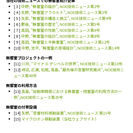
当社の技術ニュースでの無響室紹介記事
[ 3 ]
中野, "無響室の設計", NOE技術ニュース第2号
[ 4 ]
矢野, "無響室アラカルト", NOE技術ニュース第3号
[ 5 ]
矢部, "無響室の構造と施工", NOE技術ニュース第4号
[ 6 ]
肥後, "無響室の歴史", NOE技術ニュース第5号
[ 7 ]
高田, "無響室の性能", NOE技術ニュース第6号
[ 8 ]
中野, "無響室の設計", NOE技術ニュース第8号
[ 9 ]
高田, "無響室と半無響室", NOE技術ニュース第12号
[10]
中野, 忠平, "無響室の音場設計", NOE技術ニュース第14号
無響室プロジェクトの一例
[11]
川井, "マイナス デシベルの世界", NOE技術ニュース第10号
[12]
柿沼, 広瀬, 松尾, 高島, "最先端の音響研究拠点", NOE技術ニ
ュース第40号
無響室の利用方法
[13]
高島, "自動車開発における無響室・残響室の利用方法の一
例",NOE技術ニュース第25号
無響室の付帯設備
[14]
矢野, "音響材料移動装置", NOE技術ニュース 第15号
[15]
マイクロホン移動装置（当社ウェブサイト）