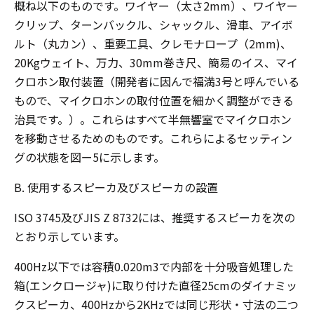
概ね以下のものです。ワイヤー（太さ2mm）、ワイヤー
クリップ、ターンバックル、シャックル、滑車、アイボ
ルト（丸カン）、重要工具、クレモナロープ（2mm)、
20Kgウェイト、万力、30mm巻き尺、簡易のイス、マイ
クロホン取付装置（開発者に因んで福満3号と呼んでいる
もので、マイクロホンの取付位置を細かく調整ができる
治具です。）。これらはすべて半無響室でマイクロホン
を移動させるためのものです。これらによるセッティン
グの状態を図ー5に示します。
B. 使用するスピーカ及びスピーカの設置
ISO 3745及びJIS Z 8732には、推奨するスピーカを次の
とおり示しています。
400Hz以下では容積0.020m3で内部を十分吸音処理した
箱(エンクロージャ)に取り付けた直径25cmのダイナミッ
クスピーカ、400Hzから2KHzでは同じ形状・寸法の二つ