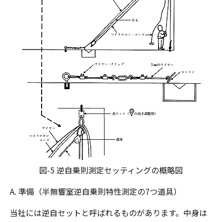
図-5 逆自乗則測定セッティングの概略図
A. 準備（半無響室逆自乗則特性測定の7つ道具）
当社には逆自セットと呼ばれるものがあります。中身は