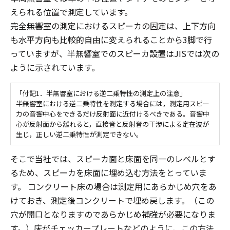
えられる位置で測定しています。
完全無響室の測定におけるスピーカの固定は、上下方向
も水平方向も比較的自由に変えられることから3脚で行
っていますが、半無響室でのスピーカ設置はJISでは次の
ように示されています。
「付記1．半無響室における逆二乗特性の測定上の注意」
半無響室における逆二乗特性を測定する場合には，測定用スピー
カの音響中心をできるだけ反射面に近付けるべきである。音響中
心が反射面から離れると，直接音と反射音の干渉による定在波が
生じ，正しい逆二乗特性が測定できない。
そこで当社では、スピーカ面と床面を同一のレベルとす
るため、スピーカを床面に埋め込む方法をとっていま
す。 コンクリート床の場合は測定用にあらかじめ穴をあ
けておき、測定後コンクリートで埋め戻します。（この
穴が開口となりますのであらかじめ補強が必要になりま
す。）床がチェッカープレートなどのように、この方法