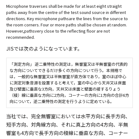
Microphone traverses shall be made for at least eight straight
paths away from the centre of the test sound source in different
directions. Key microphone pathsare the lines from the source to
the room corners. Four or more paths shall be chosen at random.
However,pathsvery close to the reflecting floor are not
recommended.
JISでは次のようになっています。
「測定方向」 逆二乗特性の測定は，無響室又は半無響室の代表的
な方向についてできるだけ多くの方向について行う。本規格で
は，一般的な無響室又は半無響室が直方体であり，室のほぼ中心
に測定対象音源を設置すると考えて，室の中心から天井又は床面
及び壁面に垂直な3方向，天井又は床面と壁面の接するりょう
（稜）線に垂直な方向に2方向，コーナーの方向に1方向の合計6方
向について，逆二乗特性の測定を行うように定めている。
当社では、完全無響室においては水平方向に長手方向、
短手方向、対角線方向、それに真上方向の4方向、半無
響室も4方向で長手方向の稜線に垂直な方向、コーナー