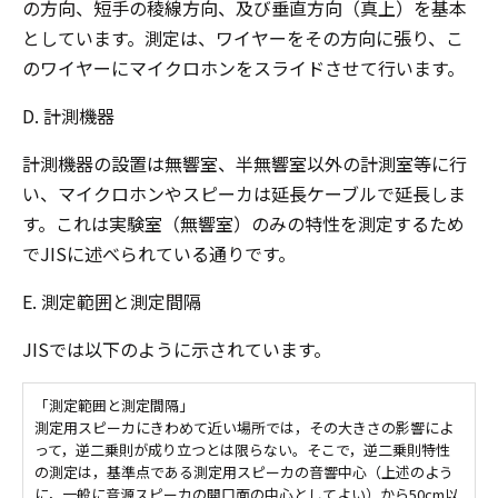
の方向、短手の稜線方向、及び垂直方向（真上）を基本
としています。測定は、ワイヤーをその方向に張り、こ
のワイヤーにマイクロホンをスライドさせて行います。
D. 計測機器
計測機器の設置は無響室、半無響室以外の計測室等に行
い、マイクロホンやスピーカは延長ケーブルで延長しま
す。これは実験室（無響室）のみの特性を測定するため
でJISに述べられている通りです。
E. 測定範囲と測定間隔
JISでは以下のように示されています。
「測定範囲と測定間隔」
測定用スピーカにきわめて近い場所では，その大きさの影響によ
って，逆二乗則が成り立つとは限らない。そこで，逆二乗則特性
の測定は，基準点である測定用スピーカの音響中心（上述のよう
に，一般に音源スピーカの開口面の中心としてよい）から50cm以