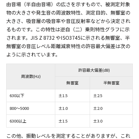
由音場（半自由音場）の広さを示すもので、被測定対象
物の大きさや発生音の周波数特性、測定目的、無響室の
大きさ、吸音層の吸音率や音圧反射率などから決定され
るものです。この特性は逆自（二）乗則特性グラフに示
されます。JIS Z 8732 やISO3745に示される無響室、半
無響室の音圧レベル距離減衰特性の許容最大偏差は次の
ように示されています。
許容最大偏差(dB)
周波数(Hz)
無響室
半無響室
630以下
±1.5
±2.5
800～5000
±1.0
±2.0
6300以上
±1.5
±3.0
この他、振動レベルを測定することがありますが、これ