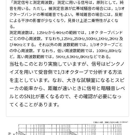
「測定信号と測定周波数」 測定に用いる信号は，原則として，純
音を用いる。ただし，被測定音源が広帯域騒音の場合には，1/3オ
クターブバンドの帯域雑音でもよい。帯域雑音の場合には，反射
による干渉の影響が少なくなり，見掛け上逆二乗特性がよくな
る。
測定周波数は，125Hzから4KHzの範囲では，1オク ターブバンド
ごとの中心周波数，すなわち,125Hz,250Hz,500Hz,1KHz,2KHz 及
び4KHzとする。それ以外の周 波数範囲では，1/3オクターブごと
の中心周波数，す なわち，低い周波数範囲では，100Hz,80Hzな
ど，高い周波数範囲では，5KHz,6.3KHz,8KHzなどである。
当社もこのとおり実施していますが、信号はピンクノ
イズを用いて受音側で1/3オクターブで分析する方法
を主としています。なお、大きな試験室になるとスピ
ーカの能率から、距離が遠いときに信号と暗騒音レベ
ルとのSN比が悪くなるので、その確認が必要になっ
てくることがあります。