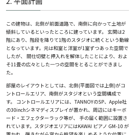
2. 平面計画
この建物は、北側が前面道路で、南側に向かって土地が
傾斜しているといったところに建っています。 玄関は2
階にあり、階段を降りて1階のスタジオに続くという動線
となっています。元は和室と洋室が1室ずつあった空間で
したが、 間仕切壁と押入れを解体したことにより、およ
そ11畳の広々とした一つの空間をとることができまし
た。
部屋のレイアウトとしては、北側(平面図では上側)がコ
ントロールエリア、南側がスタジオという空間構成で
す。 コントロールエリアには、TANNOYのSP、Apple社
の30inchシネマディスプレイが置かれ、周辺にはキーボ
ード・エフェクターラック等が、 手の届く範囲に設置さ
れています。スタジオエリアにはKAWAI ピアノ GM-10 が
置かれ、弾きながら窓から眺望を楽しめるような位置に