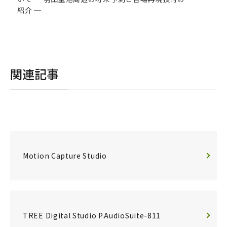
紹介 ─
関連記事
Motion Capture Studio
TREE Digital Studio P.AudioSuite-811