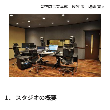
音空間事業本部 佐竹 康 嵯峨 寛人
1． スタジオの概要