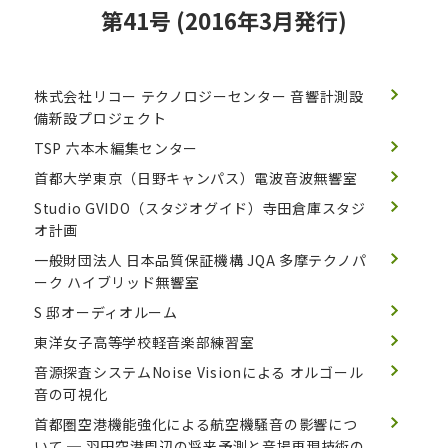
第41号 (2016年3月発行)
株式会社リコー テクノロジーセンター
音響計測設
備新設プロジェクト
TSP 六本木編集センター
首都大学東京（日野キャンパス）電波音波無響室
Studio GVIDO（スタジオグイド）寺田倉庫スタジ
オ計画
一般財団法人 日本品質保証機構 JQA 多摩テクノパ
ーク ハイブリッド無響室
S 邸オーディオルーム
東洋女子高等学校軽音楽部練習室
音源探査システムNoise Visionによる オルゴール
音の可視化
首都圏空港機能強化による航空機騒音の影響につ
いて
─ 羽田空港周辺の将来予測と音場再現技術の