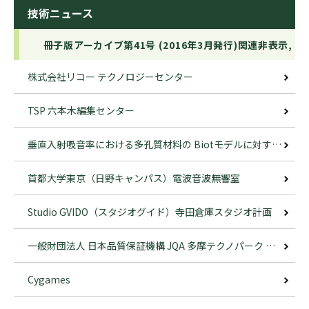
技術ニュース
冊子版アーカイブ第41号 (2016年3月発行)関連非表示,
株式会社リコー テクノロジーセンター
TSP 六本木編集センター
垂直入射吸音率における多孔質材料の Biotモデルに対するパラメータスタディ
首都大学東京（日野キャンパス）電波音波無響室
Studio GVIDO（スタジオグイド）寺田倉庫スタジオ計画
一般財団法人 日本品質保証機構 JQA 多摩テクノパーク ハイブリッド無響室
Cygames