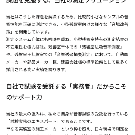
当社はこうした課題を解決するため、比較的小さなサンプルの音
響性能を正確に測定できる、小型残響室向けの様々な「音場改善
策」を開発しています。
測定システム自体にも吟味を重ね、小型残響室特有の測定結果の
不安定性を極力排除。残響室単体での「残響室法吸音率測定」
や、残響室＋無響室での「音響透過損失測定」において、自動車
メーカーや部品メーカー様、建設会社様の標準設備として数多く
採用される高い実績を誇ります。
自社で試験を受託する「実務者」だからこそ
のサポート力
当社の最大の強みは、私たち自身が音響試験の受託を行っている
「試験実務のエキスパート」であることです。
単なる実験室の施工メーカーという枠を超え、日々現場で測定を