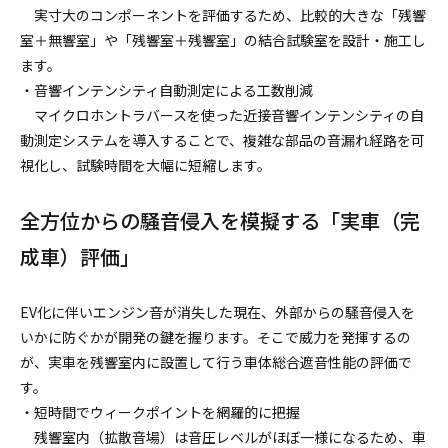
実寸大のコンポーネントを評価するため、比較的大きな「残響
室＋無響室」や「残響室＋残響室」の結合試験室を設計・施工し
ます。
・音響インテンシティ自動測定による工数削減
マイクロホントラバースを使った近接音響インテンシティの自
動測定システムを導入することで、複雑な部品の音漏れ経路を可
視化し、試験時間を大幅に短縮します。
全方位からの騒音侵入を模擬する「実車（完
成車）評価」
EV化に伴いエンジン音が消失した現在、外部からの騒音侵入を
いかに防ぐかが開発の鍵を握ります。そこで威力を発揮するの
が、実車を残響室内に設置して行う車体総合遮音性能の評価で
す。
・短時間でウィークポイントを網羅的に把握
残響室内（拡散音場）は音圧レベルがほぼ一様になるため、車