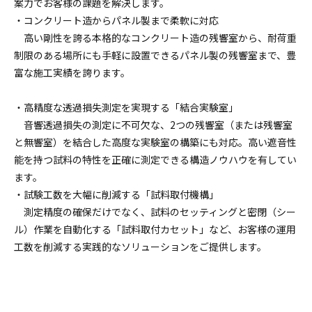
案力でお客様の課題を解決します。
・コンクリート造からパネル製まで柔軟に対応
高い剛性を誇る本格的なコンクリート造の残響室から、耐荷重
制限のある場所にも手軽に設置できるパネル製の残響室まで、豊
富な施工実績を誇ります。
・高精度な透過損失測定を実現する「結合実験室」
音響透過損失の測定に不可欠な、2つの残響室（または残響室
と無響室）を結合した高度な実験室の構築にも対応。高い遮音性
能を持つ試料の特性を正確に測定できる構造ノウハウを有してい
ます。
・試験工数を大幅に削減する「試料取付機構」
測定精度の確保だけでなく、試料のセッティングと密閉（シー
ル）作業を自動化する「試料取付カセット」など、お客様の運用
工数を削減する実践的なソリューションをご提供します。