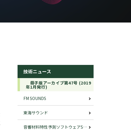
技術ニュース
冊子版アーカイブ第47号 (2019
年1月発行)
FM SOUNDS
東海サウンド
部
恵
音響材料特性予測ソフトウェアSTRATI-ARTZ 3.0 の紹介