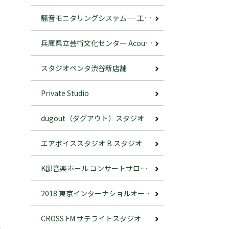
騒音モニタリングシステム ─ 工場・事業所における騒音監視支援のご提案 ─
兵庫県立芸術文化センター Acoustic Grove System導入事例 ─ オーケストラピット内におけるANKHの使用 ─
スタジオペンタ渋谷新店舗
Private Studio
dugout（ダグアウト）スタジオ
エアボイススタジオ B スタジオ
K邸音楽ホール コンサートサロンALKAS
2018 東京インターナショルオーディオショー
CROSS FM サテライトスタジオ