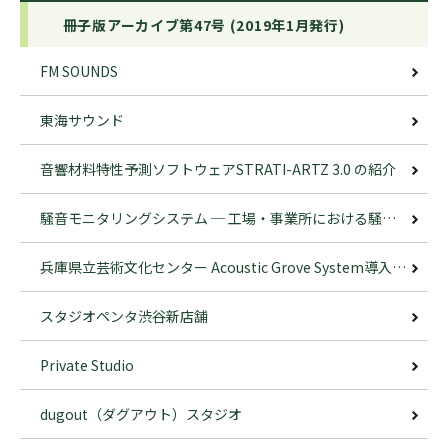
冊子版アーカイブ第47号 (2019年1月発行)
FM SOUNDS
東海サウンド
音響材料特性予測ソフトウェアSTRATI-ARTZ 3.0 の紹介
騒音モニタリングシステム ─ 工場・事業所における騒音監視支援のご提案 ─
兵庫県立芸術文化センター Acoustic Grove System導入事例 ─ オーケストラピット内におけるANKHの使用 ─
スタジオペンタ渋谷新店舗
Private Studio
dugout（ダグアウト）スタジオ