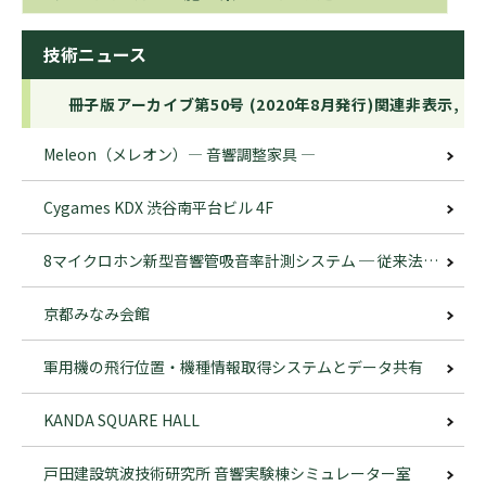
技術ニュース
冊子版アーカイブ第50号 (2020年8月発行)関連非表示,
Meleon（メレオン）― 音響調整家具 ―
Cygames KDX 渋谷南平台ビル 4F
8マイクロホン新型音響管吸音率計測システム ─ 従来法による計測限界からの解放 ─
京都みなみ会館
軍用機の飛行位置・機種情報取得システムとデータ共有
KANDA SQUARE HALL
戸田建設筑波技術研究所 音響実験棟シミュレーター室