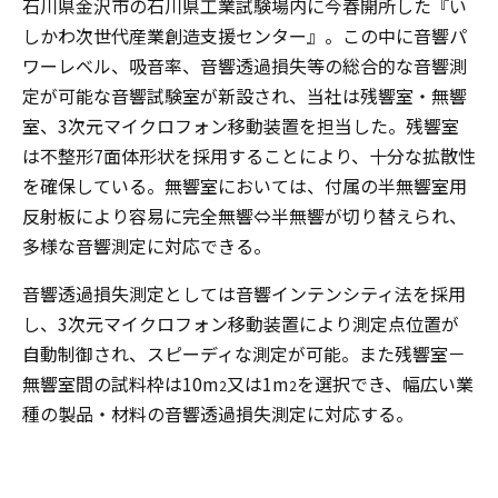
石川県金沢市の石川県工業試験場内に今春開所した『い
しかわ次世代産業創造支援センター』。この中に音響パ
ワーレベル、吸音率、音響透過損失等の総合的な音響測
定が可能な音響試験室が新設され、当社は残響室・無響
室、3次元マイクロフォン移動装置を担当した。残響室
は不整形7面体形状を採用することにより、十分な拡散性
を確保している。無響室においては、付属の半無響室用
反射板により容易に完全無響⇔半無響が切り替えられ、
多様な音響測定に対応できる。
音響透過損失測定としては音響インテンシティ法を採用
し、3次元マイクロフォン移動装置により測定点位置が
自動制御され、スピーディな測定が可能。また残響室－
無響室間の試料枠は10m
又は1m
を選択でき、幅広い業
2
2
種の製品・材料の音響透過損失測定に対応する。