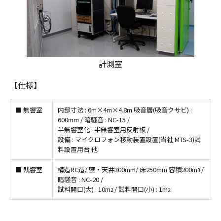
計測室
【仕様】
■ 無響室
内部寸法 : 6m×4m×4.8m 吸音層(吸音クサビ) :
600mm / 暗騒音 : NC-15 /
半無響室化 : 半無響室用反射板 /
設備 : マイクロフォン移動装置設置(当社 MTS-3)試
料設置用台 他
■ 残響室
構造RC造/ 壁・天井300mm/ 床250mm 容積200m
/
3
暗騒音 : NC-20 /
試料開口(大) : 10m
/ 試料開口(小) : 1m
2
2