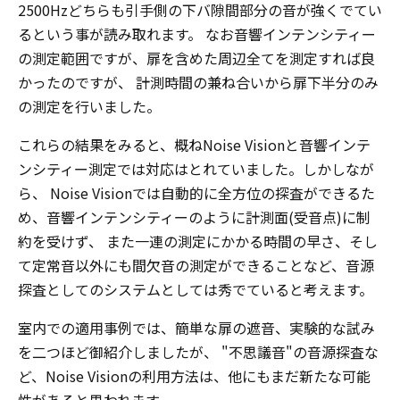
2500Hzどちらも引手側の下バ隙間部分の音が強くでてい
るという事が読み取れます。 なお音響インテンシティー
の測定範囲ですが、扉を含めた周辺全てを測定すれば良
かったのですが、 計測時間の兼ね合いから扉下半分のみ
の測定を行いました。
これらの結果をみると、概ねNoise Visionと音響インテ
ンシティー測定では対応はとれていました。しかしなが
ら、 Noise Visionでは自動的に全方位の探査ができるた
め、音響インテンシティーのように計測面(受音点)に制
約を受けず、 また一連の測定にかかる時間の早さ、そし
て定常音以外にも間欠音の測定ができることなど、音源
探査としてのシステムとしては秀でていると考えます。
室内での適用事例では、簡単な扉の遮音、実験的な試み
を二つほど御紹介しましたが、 "不思議音"の音源探査な
ど、Noise Visionの利用方法は、他にもまだ新たな可能
性があると思われます。