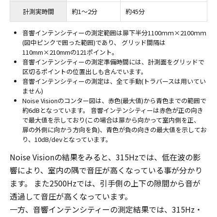
計測実時間
約1～2分
約45分
音響インテンシティーの測定範囲は扉下半分1100ｍｍ×2100ｍｍ
(図中ピンクで囲った範囲)であり、 グリッド間隔は
110mm×210mmの121ポイント。
音響インテンシティーの測定準備時間には、計測面をグリッドで
区切るポイントの位置出しも含んでいます。
音響インテンシティーの測定は、全て手動(トラバースは用いてい
ません)
Noise Visionのコンター図は、赤色(最大値)から青色までの範囲で
約6dBとなっています。 音響インテンシティーは赤色が正の向き
で最大値を示しており(この場合は扉から向かって室内側を正、
扉の外側に向かう方向を負)、青色が負の向きの最大値を示してお
り、10dB/devとなっています。
Noise Visionの結果をみると、315Hzでは、低在波の影
響により、室内の隅で音圧が高くなっている事が分かり
ます。 また2500Hzでは、引手側の上下の隙間から音が
透過して音圧が高くなっています。
一方、音響インテンシティーの測定結果では、315Hz・