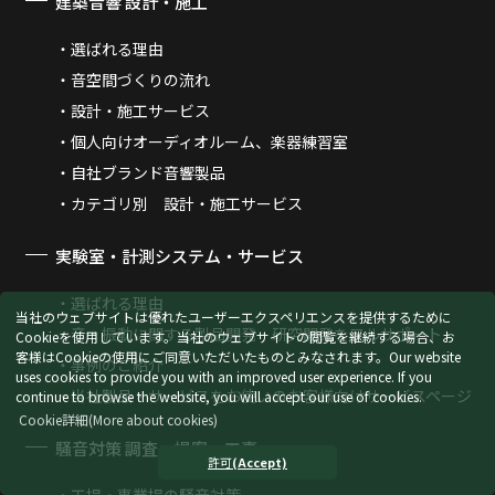
建築音響 設計・施工
選ばれる理由
音空間づくりの流れ
設計・施工サービス
個人向けオーディオルーム、楽器練習室
自社ブランド音響製品
カテゴリ別 設計・施工サービス
実験室・計測システム・サービス
選ばれる理由
当社のウェブサイトは優れたユーザーエクスペリエンスを提供するために
音・振動に関する製品開発・研究開発をフルサポート
Cookieを使用しています。当社のウェブサイトの閲覧を継続する場合、お
客様はCookieの使用にご同意いただいたものとみなされます。
Our website
事例のご紹介
uses cookies to provide you with an improved user experience. If you
当社製品・サービスをお使いのお客様向けサービスページ
continue to browse the website, you will accept our use of cookies.
Cookie詳細
(More about cookies)
騒音対策 調査・提案・工事
許可
(Accept)