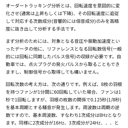
オーダートラッキング分析とは、回転速度を意図的に変
化させ(通常は上昇もしくは下降)、その回転速度に追従
して対応する次数成分(音響的には倍音成分)のみを高精
度に抜き出して分析する手法です。
まず分析のためには、対象となる音圧や振動加速度とい
ったデータの他に、リファレンスとなる回転数信号(一般
的には回転に同期したパルス信号)の収録が必要です。自
動車では、点火プラグの発火パルスから取ることもでき
ますし、制御信号から取得しても構いません。
回転次数の考え方は、次の通りです。例えば、8枚の羽根
を持つファンが1分間に60回転していた場合、ファンは1
秒で1回転しますが、羽根の枚数の関係で0.125秒(1/8秒)
を基本周期とする騒音が発生します。周波数は周期の逆
数ですので、基本周波数、すなわち1次成分は8Hzとなり
ます。同様に2次成分が16Hz、3次成分が24Hz．．．と