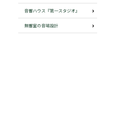
音響ハウス『第一スタジオ』
無響室の音場設計
も
ス