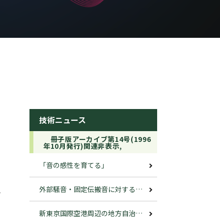
技術ニュース
冊子版アーカイブ第14号(1996
年10月発行)関連非表示,
「音の感性を育てる」
外部騒音・固定伝搬音に対する設計例
介
新東京国際空港周辺の地方自治体による航空機騒音監視