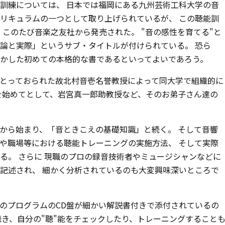
訓練については、 日本では福岡にある九州芸術工科大学の音
リキュラムの一つとして取り上げられているが、 この聴能訓
このたび音楽之友社から発売された。 "音の感性を育てる"と
論と実際」というサブ・タイトルが付けられている。 恐ら
かした初めての本格的な書であるといってよいであろう。
とっておられた故北村音壱名誉教授によって同大学で組織的に
を始めてとして、岩宮真一郎助教授など、そのお弟子さん達の
から始まり、「音ときこえの基礎知識」と続く。 そして音響
や職場等における聴能トレーニングの実施方法、 そして実際
る。 さらに 現職のプロの録音技術者やミュージシャンなどに
記述され、 細かく分析されているのも大変興味深いところで
のプログラムのCD盤が細かい解説書付きで添付されているの
聴き、自分の"聴"能をチェックしたり、トレーニングすること