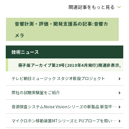
関連記事をもっと見る
音響計測・評価・開発支援系の記事:音響カ
メラ
技術ニュース
冊子版アーカイブ第29号(2010年4月発行)関連非表示,
テレビ朝日ミュージック スタジオ新設プロジェクト
弊社の試聴実験室をご紹介
音源探査システムNoise Visionシリーズの新製品 新型平面マイクロホンアレイOTARと高精度音源同定機能の開発
マイクロホン移動装置MTシリーズと PUプローブを用いた測定について