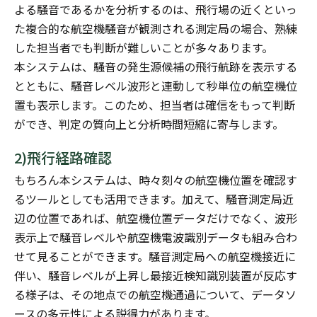
よる騒音であるかを分析するのは、飛行場の近くといっ
た複合的な航空機騒音が観測される測定局の場合、熟練
した担当者でも判断が難しいことが多々あります。
本システムは、騒音の発生源候補の飛行航跡を表示する
とともに、騒音レベル波形と連動して秒単位の航空機位
置も表示します。このため、担当者は確信をもって判断
ができ、判定の質向上と分析時間短縮に寄与します。
2)飛行経路確認
もちろん本システムは、時々刻々の航空機位置を確認す
るツールとしても活用できます。加えて、騒音測定局近
辺の位置であれば、航空機位置データだけでなく、波形
表示上で騒音レベルや航空機電波識別データも組み合わ
せて見ることができます。騒音測定局への航空機接近に
伴い、騒音レベルが上昇し最接近検知識別装置が反応す
る様子は、その地点での航空機通過について、データソ
ースの多元性による説得力があります。